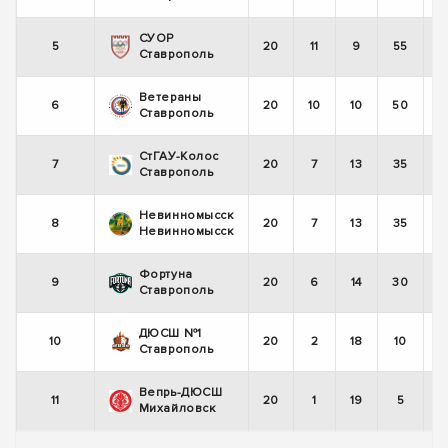
СУОР
5
20
11
9
55
Ставрополь
Ветераны
6
20
10
10
50
Ставрополь
СтГАУ-Колос
7
20
7
13
35
Ставрополь
Невинномысск
8
20
7
13
35
Невинномысск
Фортуна
9
20
6
14
30
Ставрополь
ДЮСШ №1
10
20
2
18
10
Ставрополь
Вепрь-ДЮСШ
11
20
1
19
5
Михайловск