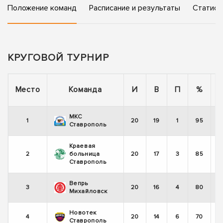
Положение команд
Расписание и результаты
Статист
КРУГОВОЙ ТУРНИР
П
Место
Команда
И
В
П
%
МКС
1
20
19
1
95
Ставрополь
Краевая
2
больница
20
17
3
85
Ставрополь
Вепрь
3
20
16
4
80
Михайловск
Новотек
4
20
14
6
70
Ставрополь