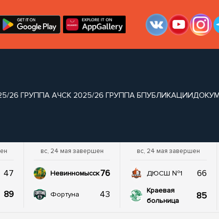
25/26 ГРУППА А
ЧСК 2025/26 ГРУППА Б
ПУБЛИКАЦИИ
ДОКУ
шен
вс, 24 мая завершен
вс, 24 мая завершен
47
76
66
Невинномысск
ДЮСШ №1
Краевая
89
43
85
Фортуна
больница