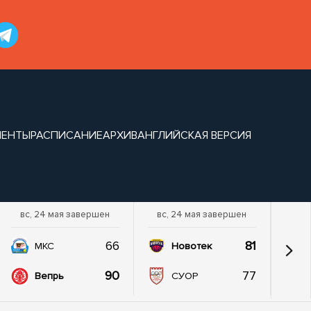
МЕНТЫ
РАСПИСАНИЕ
АРХИВ
АНГЛИЙСКАЯ ВЕРСИЯ
вс, 24 мая завершен
вс, 24 мая завершен
66
81
МКС
Новотек
90
77
Вепрь
СУОР