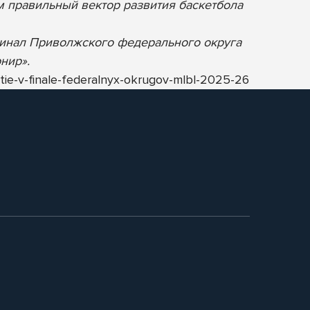
м правильный вектор развития баскетбола
 Финал Приволжского федерального округа
нир».
tie-v-finale-federalnyx-okrugov-mlbl-2025-26